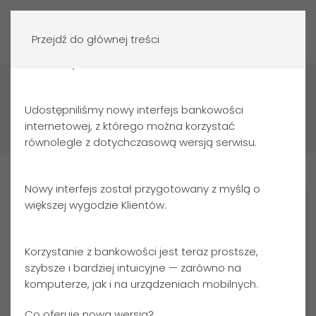
Zaloguj się
Przejdź do głównej treści
Szanowny Kliencie,
Strona główna
Firmy i Rolnicy
Konto rozliczeniowe
Udostępniliśmy nowy interfejs bankowości
Konta
internetowej, z którego można korzystać
równolegle z dotychczasową wersją serwisu.
Sprawdź co dla
Ciebie
przygotowaliśmy
Nowy interfejs został przygotowany z myślą o
większej wygodzie Klientów.
Korzystanie z bankowości jest teraz prostsze,
szybsze i bardziej intuicyjne — zarówno na
komputerze, jak i na urządzeniach mobilnych.
Co oferuje nowa wersja?