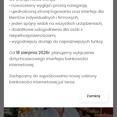
• nowoczesny wygląd i prostą nawigację,
• ujednoliconą stronę logowania oraz interfejs dla
klientów indywidualnych i firmowych,
• jeden spójny widok na wszystkich urządzeniach,
• dodatkowe udogodnienia dla osób z
Konto rozliczeniowe
niepełnosprawnościami,
Konto zostało przygotowane z myślą o osobach
• wygodniejszy dostęp do najważniejszych funkcji.
prowadzących działalność roln…
Od
18 sierpnia 2026r
. planujemy wyłączenie
Sprawdź
dotychczasowego interfejsu bankowości
internetowej.
Zachęcamy do wypróbowania nowej odsłony
bankowości internetowej już teraz.
Zamknij