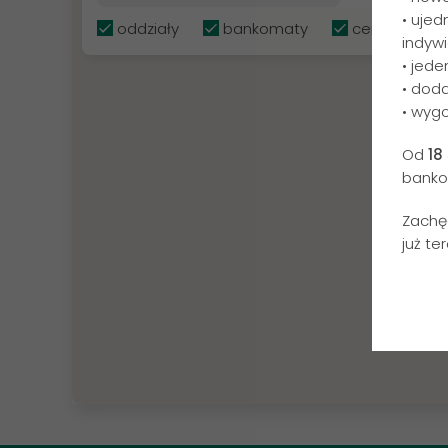
• ujed
oddziały
bankomaty
centrale
indywi
• jede
• dod
• wygo
Od
18
banko
Zachę
już ter