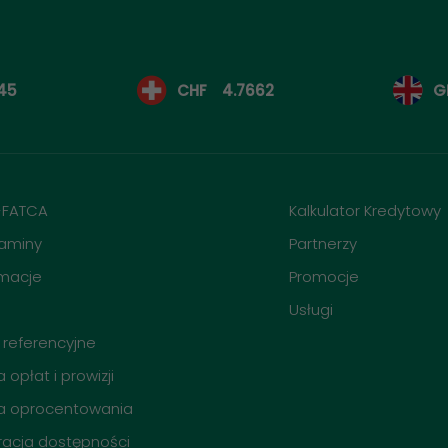
45
CHF
4.7662
G
-FATCA
Kalkulator Kredytowy
aminy
Partnerzy
macje
Promocje
O
Usługi
 referencyjne
 opłat i prowizji
a oprocentowania
racja dostępności