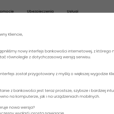
romocje
Ubezpieczenia
Usługi
O Ba
ny Kliencie,
ępniliśmy nowy interfejs bankowości internetowej, z którego
stać równolegle z dotychczasową wersją serwisu.
maty
nterfejs został przygotowany z myślą o większej wygodzie Kl
at
tanie z bankowości jest teraz prostsze, szybsze i bardziej intu
ówno na komputerze, jak i na urządzeniach mobilnych.
172
eruje nowa wersja?
102
156
340
oczesny wygląd i prostą nawigację,