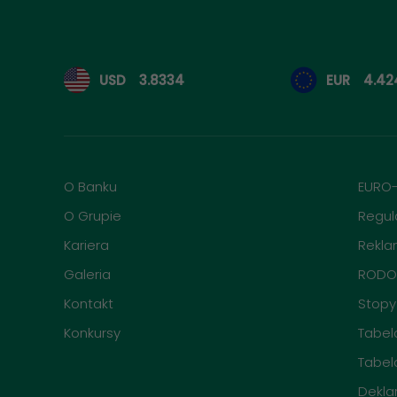
Kursy walut
USD
3.8334
EUR
4.42
O Banku
EURO
O Grupie
Regul
Kariera
Rekla
Galeria
ROD
Kontakt
Stopy
Konkursy
Tabela
Tabel
Dekla