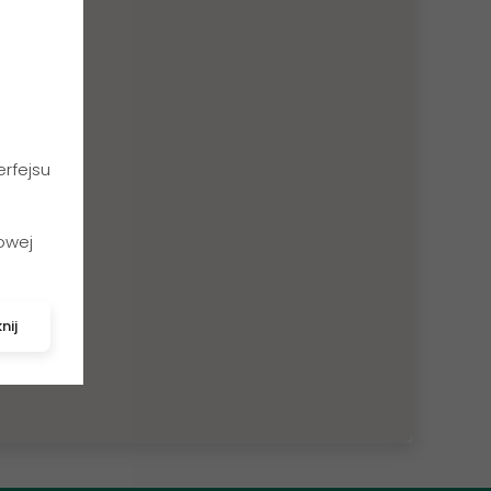
rfejsu
owej
nij