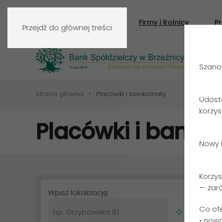
Klienci indywidualni
Firmy i Rolnicy
P
Przejdź do głównej treści
Szanow
Strona główna
Placówki i bankomaty
Udost
korzy
Placówki
i banko
Nowy i
Znajdź placówkę lub bankom
Korzys
— zar
Wpisz lokalizację:
Co of
• now