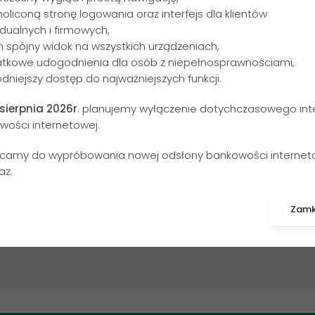
188
101
noliconą stronę logowania oraz interfejs dla klientów
dualnych i firmowych,
n spójny widok na wszystkich urządzeniach,
306
203
246
atkowe udogodnienia dla osób z niepełnosprawnościami,
82
184
dniejszy dostęp do najważniejszych funkcji.
464
767
192
 sierpnia 2026r
. planujemy wyłączenie dotychczasowego inte
195
430
wości internetowej.
357
431
camy do wypróbowania nowej odsłony bankowości internet
93
481
az.
347
192
410
458
951
Zamk
145