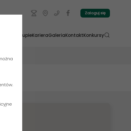
Zaloguj się
nku
O Grupie
Kariera
Galeria
Kontakt
Konkursy
 można
ientów.
icyjne