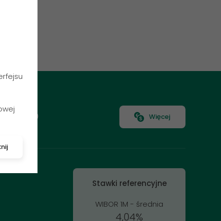
rfejsu
owej
BP
5.1820
Więcej
nij
Stawki referencyjne
WIBOR 1M - średnia
4,04%