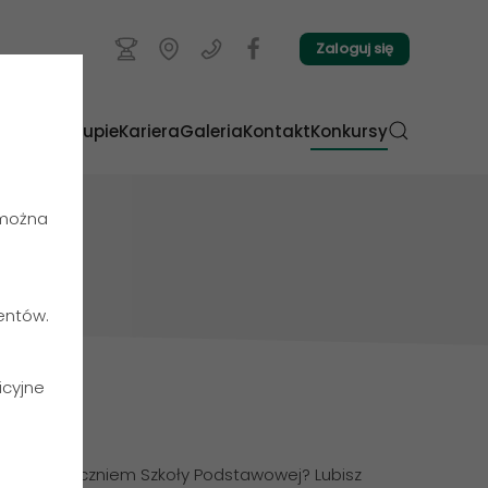
Zaloguj się
nku
O Grupie
Kariera
Galeria
Kontakt
Konkursy
 można
ientów.
icyjne
m! Jesteś uczniem Szkoły Podstawowej? Lubisz