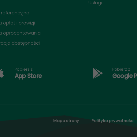
O
Usługi
 referencyjne
 opłat i prowizji
a oprocentowania
racja dostępności
Pobierz z
Pobierz z
App Store
Google P
Mapa strony
Polityka prywatności