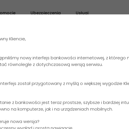
romocje
Ubezpieczenia
Usługi
O Ba
ny Kliencie,
ępniliśmy nowy interfejs bankowości internetowej, z którego
stać równolegle z dotychczasową wersją serwisu.
nterfejs został przygotowany z myślą o większej wygodzie Kl
tanie z bankowości jest teraz prostsze, szybsze i bardziej intu
ówno na komputerze, jak i na urządzeniach mobilnych.
- historia Kredytka i Lokatki”
eruje nowa wersja?
ym konkursie i stwórz niezwykły komiks z Lokatką i Kredytkie
oczesny wygląd i prostą nawigację,