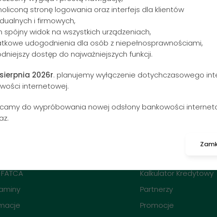
 historie? Mamy dla Ciebie coś wyjątkowego! Zapra…
noliconą stronę logowania oraz interfejs dla klientów
dualnych i firmowych,
n spójny widok na wszystkich urządzeniach,
atkowe udogodnienia dla osób z niepełnosprawnościami,
dniejszy dostęp do najważniejszych funkcji.
 sierpnia 2026r
. planujemy wyłączenie dotychczasowego inte
wości internetowej.
camy do wypróbowania nowej odsłony bankowości internet
86
CHF
4.7711
G
az.
Zamk
-FATCA
Kalkulator Kredytowy
aminy
Partnerzy
macje
Promocje