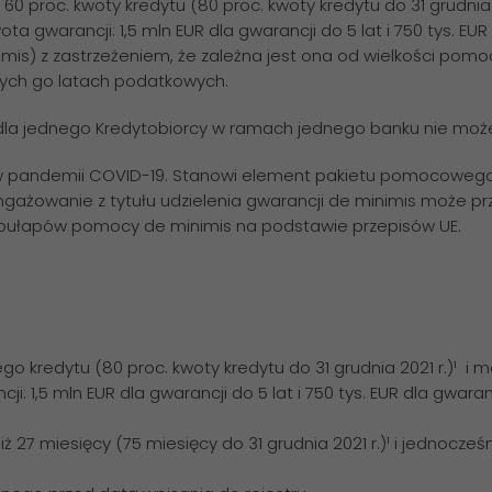
 60 proc. kwoty kredytu (80 proc. kwoty kredytu do 31 grudnia 2
ta gwarancji: 1,5 mln EUR dla gwarancji do 5 lat i 750 tys. EUR 
) z zastrzeżeniem, że zależna jest ona od wielkości pomoc
ych go latach podatkowych.
dla jednego Kredytobiorcy w ramach jednego banku nie może p
 pandemii COVID-19. Stanowi element pakietu pomocowego BG
zaangażowanie z tytułu udzielenia gwarancji de minimis może p
 pułapów pomocy de minimis na podstawie przepisów UE.
 kredytu (80 proc. kwoty kredytu do 31 grudnia 2021 r.)¹ i mak
: 1,5 mln EUR dla gwarancji do 5 lat i 750 tys. EUR dla gwaran
ż 27 miesięcy (75 miesięcy do 31 grudnia 2021 r.)¹ i jednocześ