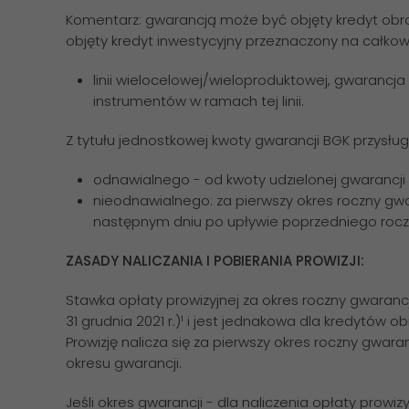
Komentarz: gwarancją może być objęty kredyt obro
objęty kredyt inwestycyjny przeznaczony na całkowi
linii wielocelowej/wieloproduktowej, gwaranc
instrumentów w ramach tej linii.
Z tytułu jednostkowej kwoty gwarancji BGK przysług
odnawialnego - od kwoty udzielonej gwarancji l
nieodnawialnego: za pierwszy okres roczny gwar
następnym dniu po upływie poprzedniego rocz
ZASADY NALICZANIA I POBIERANIA PROWIZJI:
Stawka opłaty prowizyjnej za okres roczny gwarancji 
31 grudnia 2021 r.)¹ i jest jednakowa dla kredytów o
Prowizję nalicza się za pierwszy okres roczny gwar
okresu gwarancji.
Jeśli okres gwarancji - dla naliczenia opłaty prowiz