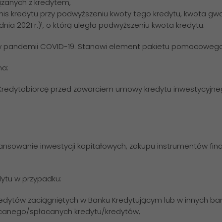
ązanych z kredytem,
 kredytu przy podwyższeniu kwoty tego kredytu, kwota gwara
dnia 2021 r.)¹, o którą uległa podwyższeniu kwota kredytu.
w pandemii COVID-19. Stanowi element pakietu pomocowego 
na:
Kredytobiorcę przed zawarciem umowy kredytu inwestycyjne
inansowanie inwestycji kapitałowych, zakupu instrumentów fin
dytu w przypadku:
kredytów zaciągniętych w Banku Kredytującym lub w innych ban
acanego/spłacanych kredytu/kredytów,