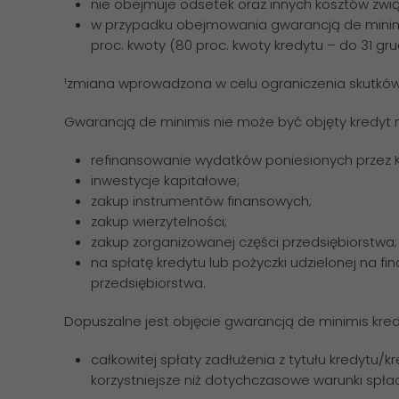
nie obejmuje odsetek oraz innych kosztów zwi
w przypadku obejmowania gwarancją de minimis
proc. kwoty (80 proc. kwoty kredytu – do 31 gru
¹zmiana wprowadzona w celu ograniczenia skutkó
Gwarancją de minimis nie może być objęty kredyt 
refinansowanie wydatków poniesionych przez 
inwestycje kapitałowe;
zakup instrumentów finansowych;
zakup wierzytelności;
zakup zorganizowanej części przedsiębiorstwa;
na spłatę kredytu lub pożyczki udzielonej na f
przedsiębiorstwa.
Dopuszalne jest objęcie gwarancją de minimis kre
całkowitej spłaty zadłużenia z tytułu kredytu/
korzystniejsze niż dotychczasowe warunki spł