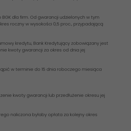
GK dla firm. Od gwarancji udzielonych w tym
okres roczny w wysokości 0,5 proc., przypadającą
 umowy kredytu, Bank Kredytujący zobowiązany jest
ie kwoty gwarancji za okres od dnia jej
stąpić w terminie do 15 dnia roboczego miesiąca
zenie kwoty gwarancji lub przedłużenie okresu jej
rego naliczona byłaby opłata za kolejny okres