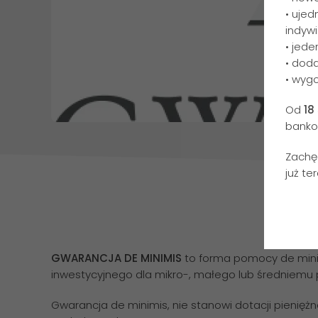
• ujed
indywi
• jede
• dod
• wygo
Od
18
banko
Zachę
już ter
GWARANCJA DE MINIMIS
to forma pomocy de minim
inwestycyjnego dla mikro-, małego lub średniemu p
Gwarancja de minimis, nie stanowi dotacji pieniężn