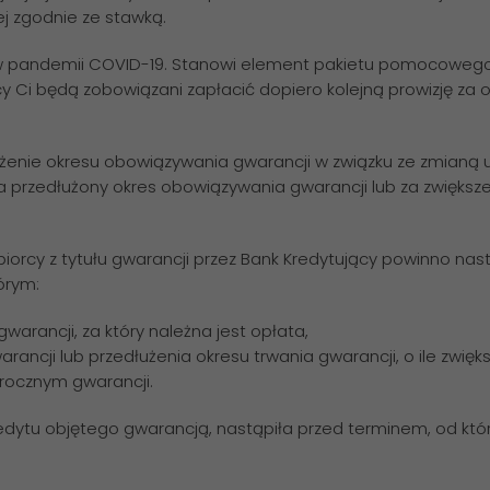
ej zgodnie ze stawką.
 pandemii COVID-19. Stanowi element pakietu pomocowego B
cy Ci będą zobowiązani zapłacić dopiero kolejną prowizję za 
łużenie okresu obowiązywania gwarancji w związku ze zmianą
a przedłużony okres obowiązywania gwarancji lub za zwiększen
biorcy z tytułu gwarancji przez Bank Kredytujący powinno na
órym:
gwarancji, za który należna jest opłata,
ancji lub przedłużenia okresu trwania gwarancji, o ile zwięks
rocznym gwarancji.
kredytu objętego gwarancją, nastąpiła przed terminem, od któ