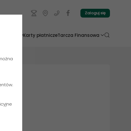
Zaloguj się
dyty
Lokaty
Karty płatnicze
Tarcza Finansowa
 można
ientów.
icyjne