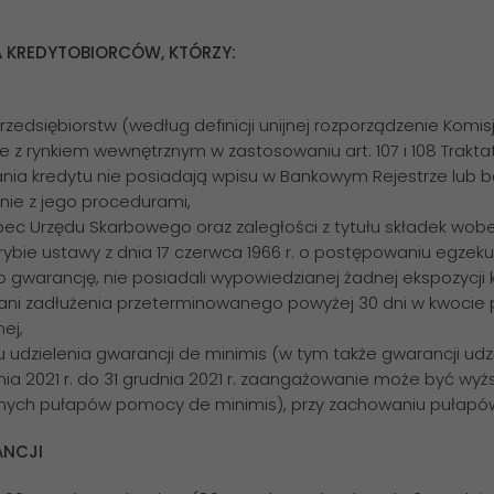
 KREDYTOBIORCÓW, KTÓRZY:
dsiębiorstw (według definicji unijnej rozporządzenie Komisji UE
rynkiem wewnętrznym w zastosowaniu art. 107 i 108 Traktatu - D
ania kredytu nie posiadają wpisu w Bankowym Rejestrze lub baz
nie z jego procedurami,
bec Urzędu Skarbowego oraz zaległości z tytułu składek wob
ybie ustawy z dnia 17 czerwca 1966 r. o postępowaniu egzeku
 gwarancję, nie posiadali wypowiedzianej żadnej ekspozycji k
 ani zadłużenia przeterminowanego powyżej 30 dni w kwocie p
ej,
udzielenia gwarancji de minimis (w tym także gwarancji udzi
nia 2021 r. do 31 grudnia 2021 r. zaangażowanie może być wyżs
lnych pułapów pomocy de minimis), przy zachowaniu pułapó
NCJI