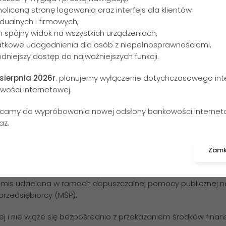
noliconą stronę logowania oraz interfejs dla klientów
dualnych i firmowych,
n spójny widok na wszystkich urządzeniach,
atkowe udogodnienia dla osób z niepełnosprawnościami,
dniejszy dostęp do najważniejszych funkcji.
 sierpnia 2026r
. planujemy wyłączenie dotychczasowego inte
wości internetowej.
camy do wypróbowania nowej odsłony bankowości internet
az.
Zamk
is udzielana w ramach dopuszczalnej pomocy publicznej na
rzedsiębiorcy (MŚP).
ej i nie wiąże się bezpośrednio z przekazaniem środków fina