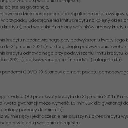
ego przed datą wpisania do rejestru,
ie objęte są gwarancją,
nsowanie działalności gospodarczej albo na cele rozwojowe,
w przypadku udostępnienia limitu kredytu na kolejny okres o
tu kredytu), pod warunkiem zmiany warunków umowy kredytu, 
s kredytu nieodnawialnego przy podwyższeniu kwoty tego kr
u do 31 grudnia 2021 r.)¹, o którą uległa podwyższeniu kwota k
 kredytu odnawialnego przy podwyższeniu limitu kredytu, kwo
dnia 2021 r.)¹ podwyższonego limitu kredytu (całego limitu).
w pandemii COVID-19. Stanowi element pakietu pomocowego 
 kredytu (80 proc. kwoty kredytu do 31 grudnia 2021 r.)¹ i ma
na kwota gwarancji może wynieść: 1,5 mln EUR dla gwarancji do 
ne pułapy pomocy de minimis),
niż 99 miesięcy i jednocześnie nie dłuższy niż okres kredytu 
ego przed datą wpisania do rejestru,