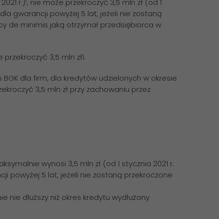
021 r.)¹, nie może przekroczyć 3,5 mln zł (od 1
dla gwarancji powyżej 5 lat, jeżeli nie zostaną
y de minimis jaką otrzymał przedsiębiorca w
rzekroczyć 3,5 mln zł1.
K dla firm; dla kredytów udzielonych w okresie
rzekroczyć 3,5 mln zł przy zachowaniu przez
symalnie wynosi 3,5 mln zł (od 1 stycznia 2021 r.
cji powyżej 5 lat, jeżeli nie zostaną przekroczone
nie nie dłuższy niż okres kredytu wydłużony