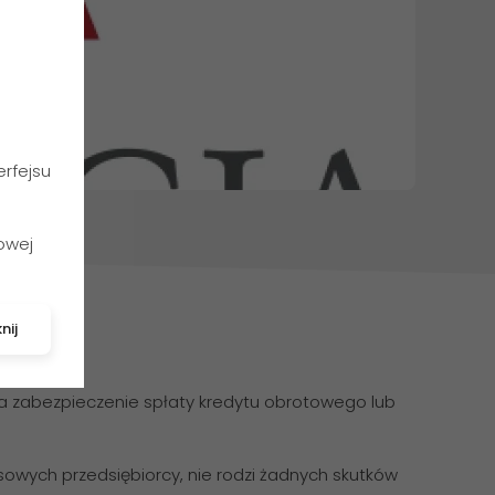
rfejsu
owej
nij
 zabezpieczenie spłaty kredytu obrotowego lub
nsowych przedsiębiorcy, nie rodzi żadnych skutków