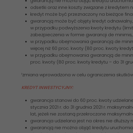
gwarancją nie można objąć kredytu uruchomion
odsetki oraz inne koszty związane z kredytem n
kredyt może być przeznaczony na bieżące fina
gwarancją może być objęty kredyt odnawialny, 
w przypadku podwyższenia kwoty kredytu (limi
zabezpieczenia w formie gwarancji de minimis,
w przypadku obejmowania gwarancją de minimi
więcej niż 60 proc. kwoty (80 proc. kwoty kredyt
w przypadku obejmowania gwarancją de minimis
proc. kwoty (80 proc. kwoty kredytu – do 31 gru
¹zmiana wprowadzona w celu ograniczenia skutkó
KREDYT INWESTYCYJNY:
gwarancja stanowi do 60 proc. kwoty udzielanego
stycznia 2021 r. do 31 grudnia 2021 r. maksymal
lat, jeżeli nie zostaną przekroczone maksymal
gwarancja udzielana jest na okres nie dłuższy 
gwarancją nie można objąć kredytu uruchomion