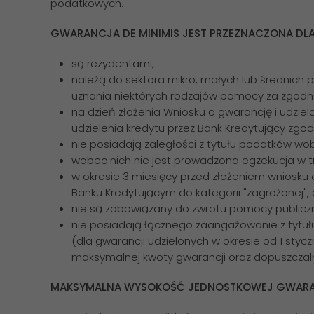
podatkowych.
GWARANCJA DE MINIMIS JEST PRZEZNACZONA DLA
są rezydentami;
należą do sektora mikro, małych lub średnich prze
uznania niektórych rodzajów pomocy za zgodne z 
na dzień złożenia Wniosku o gwarancję i udziel
udzielenia kredytu przez Bank Kredytujący zgod
nie posiadają zaległości z tytułu podatków wo
wobec nich nie jest prowadzona egzekucja w tr
w okresie 3 miesięcy przed złożeniem wniosku o
Banku Kredytującym do kategorii "zagrożonej",
nie są zobowiązany do zwrotu pomocy publiczn
nie posiadają łącznego zaangażowanie z tytułu 
(dla gwarancji udzielonych w okresie od 1 stycz
maksymalnej kwoty gwarancji oraz dopuszcza
MAKSYMALNA WYSOKOŚĆ JEDNOSTKOWEJ GWARA