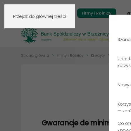
Klienci indywidualni
Firmy i Rolnicy
P
Przejdź do głównej treści
Szanow
Strona główna
Firmy i Rolnicy
Kredyty
Gwarancj
Udost
korzy
Nowy i
Korzys
— zar
Gwarancje de minimis
Co of
• now