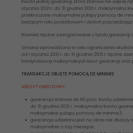
Kwota jednej gwarancji, która stanowi nie więcej niż
stycznia 2021 r. do 31 grudnia 2021 r. maksymalna kwo
przekroczone maksymalne pułapy pomocy de minimis
bieżącym roku podatkowym i dwóch poprzedzając
Również łączne zaangażowanie z tytułu gwarancji 
¹zmiana wprowadzona w celu ograniczenia skutków
od 1 stycznia 2021 r. do 31 grudnia 2021 r. łączne 
Kredytobiorcę maksymalnych kwot gwarancji oraz
TRANSAKCJE OBJĘTE POMOCĄ DE MINIMIS
KREDYT OBROTOWY:
gwarancja stanowi do 60 proc. kwoty udzielonego
do 31 grudnia 2021 r. maksymalna kwota gwarancji
maksymalne pułapy pomocy de minimis)¹,
gwarancja udzielana jest na okres nie dłuższy ni
maksymalnie o trzy miesiące,