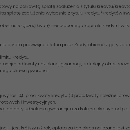
towy na całkowitą spłatę zadłużenia z tytułu kredytu/kredy
tą spłatę zadłużenia wyłącznie z tytułu kredytu/kredytów in
ja obejmuje łączną kwotę niespłaconego kapitału kredytu, w
uje opłata prowizyjna płatna przez Kredytobiorcę z góry za o
imitu kredytu;
ancji - od kwoty udzielonej gwarancji, za kolejny okres rocz
nego okresu gwarancji.
wynosi 0,5 proc. kwoty kredytu (0 proc. kwoty należnej prowizj
brotowych i inwestycyjnych.
ancji od daty udzielenia gwarancji, a za kolejne okresy - od
yjnej - jest krótszy niż rok, opłata za ten okres naliczana je