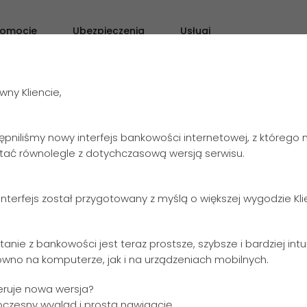
romocje
Ubezpieczenia
Usługi
Konto rozliczeniowe
Kre
ny Kliencie,
e de minimis
ępniliśmy nowy interfejs bankowości internetowej, z którego
stać równolegle z dotychczasową wersją serwisu.
nterfejs został przygotowany z myślą o większej wygodzie Kl
tanie z bankowości jest teraz prostsze, szybsze i bardziej intu
ówno na komputerze, jak i na urządzeniach mobilnych.
eruje nowa wersja?
oczesny wygląd i prostą nawigację,