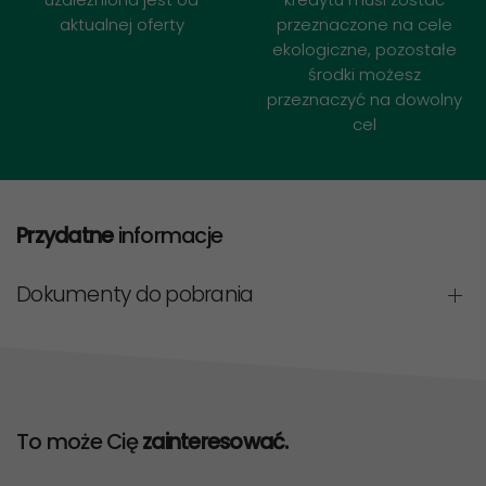
aktualnej oferty
przeznaczone na cele
ekologiczne, pozostałe
środki możesz
przeznaczyć na dowolny
cel
Przydatne
informacje
Dokumenty do pobrania
To może Cię
zainteresować.