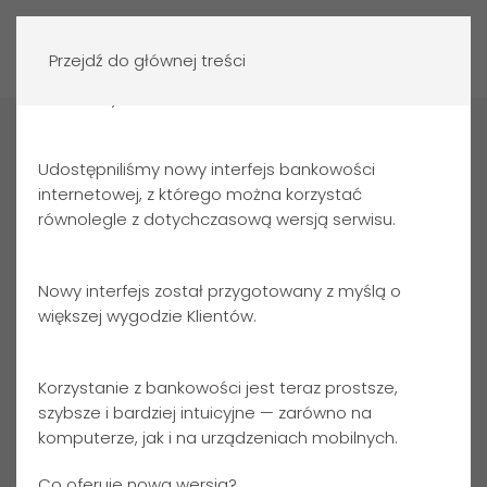
Zaloguj się
Przejdź do głównej treści
Szanowny Kliencie,
Strona główna
Klienci indywidualni
Kredyty
Kredyt
Ekologiczny
Udostępniliśmy nowy interfejs bankowości
internetowej, z którego można korzystać
równolegle z dotychczasową wersją serwisu.
Nowy interfejs został przygotowany z myślą o
większej wygodzie Klientów.
Szukasz sposobu na sfinansowanie inwestycji, które
Korzystanie z bankowości jest teraz prostsze,
pomogą Ci zmniejszyć ślad węglowy i żyć bardziej
szybsze i bardziej intuicyjne — zarówno na
ekologicznie?
komputerze, jak i na urządzeniach mobilnych.
Kredyt Ekologiczny
Co oferuje nowa wersja?