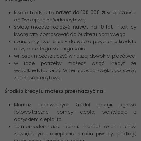
kwota kredytu to
nawet do 100 000 zł
w zależności
od Twojej zdolności kredytowej
spłatę możesz rozłożyć
nawet na 10 lat
- tak, by
kwotę raty dostosować do budżetu domowego
szanujemy Twój czas - decyzję o przyznaniu kredytu
otrzymasz
tego samego dnia
wniosek możesz złożyć w naszej dowolnej placówce
w razie potrzeby możesz wziąć kredyt ze
współkredytobiorcą. W ten sposób zwiększysz swoją
zdolność kredytową.
Środki z kredytu możesz przeznaczyć na:
Montaż odnawialnych źródeł energii: ogniwa
fotowoltaiczne, pompy ciepła, wentylacje z
odzyskiem ciepła itp.
Termomodernizacje domu: montaż okien i drzwi
zewnętrznych, ocieplenie stropu piwnicy, podłogi,
ścian zewnętrznych czy dachu,