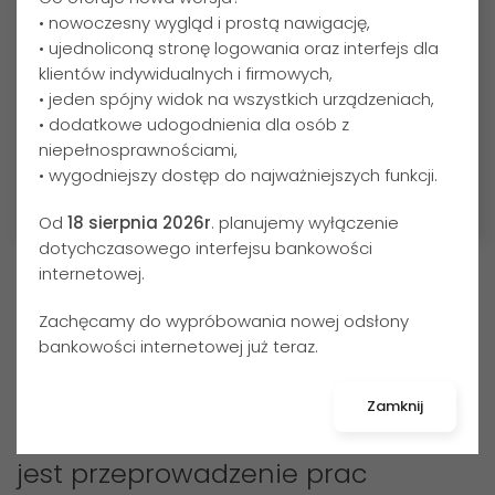
• nowoczesny wygląd i prostą nawigację,
• ujednoliconą stronę logowania oraz interfejs dla
klientów indywidualnych i firmowych,
• jeden spójny widok na wszystkich urządzeniach,
• dodatkowe udogodnienia dla osób z
niepełnosprawnościami,
• wygodniejszy dostęp do najważniejszych funkcji.
Od
18 sierpnia 2026r
. planujemy wyłączenie
dotychczasowego interfejsu bankowości
internetowej.
Drodzy Klienci,
Zachęcamy do wypróbowania nowej odsłony
Zawiadamiamy, że z
13 na 14
bankowości internetowej już teraz.
czerwca 2025 r
. (
piątek/sobota
)
w
Zamknij
godzinach 16:00-16:00
planowane
jest przeprowadzenie prac