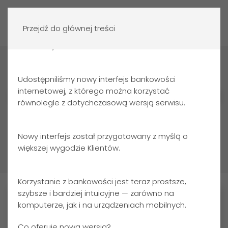
Zaloguj się
Przejdź do głównej treści
Szanowny Kliencie,
Strona główna
Aktualności
Ograniczenia dostępu do
usług
Udostępniliśmy nowy interfejs bankowości
internetowej, z którego można korzystać
równolegle z dotychczasową wersją serwisu.
Ograniczenia dostępu do usług
Nowy interfejs został przygotowany z myślą o
DATA PUBLIKACJI:
03.06.2025
większej wygodzie Klientów.
Korzystanie z bankowości jest teraz prostsze,
szybsze i bardziej intuicyjne — zarówno na
komputerze, jak i na urządzeniach mobilnych.
Co oferuje nowa wersja?