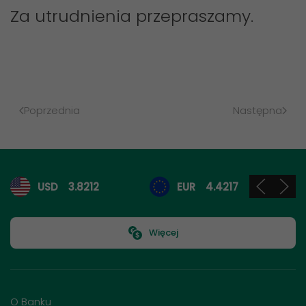
Za utrudnienia przepraszamy.
Poprzednia
Następna
Kursy walut
USD
3.8212
EUR
4.4217
Więcej
O Banku