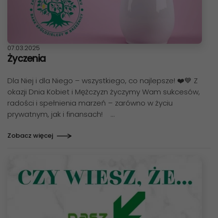
Data publikacji:
07.03.2025
Życzenia
Dla Niej i dla Niego – wszystkiego, co najlepsze! ❤️💙 Z
okazji Dnia Kobiet i Mężczyzn życzymy Wam sukcesów,
radości i spełnienia marzeń – zarówno w życiu
prywatnym, jak i finansach! …
Zobacz więcej