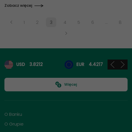
Zobacz więcej
1
2
3
4
5
6
…
8
Kursy walut
USD
3.8212
EUR
4.4217
Więcej
O Banku
O Grupie