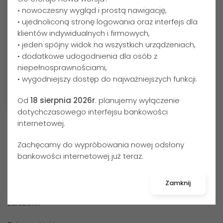
• nowoczesny wygląd i prostą nawigację,
• ujednoliconą stronę logowania oraz interfejs dla
klientów indywidualnych i firmowych,
• jeden spójny widok na wszystkich urządzeniach,
• dodatkowe udogodnienia dla osób z
niepełnosprawnościami,
• wygodniejszy dostęp do najważniejszych funkcji.
Od
18 sierpnia 2026r
. planujemy wyłączenie
Data publikacji:
04.04.2025
dotychczasowego interfejsu bankowości
Edukacyjny Piątek: Zarządzanie Finansami w
internetowej.
Aplikacji Mobilnej Nasz Bank
Zachęcamy do wypróbowania nowej odsłony
bankowości internetowej już teraz.
Oszczędzanie to klucz do stabilnej przyszłości
finansowej. Jednym z najprostszych i
najbezpieczniejszych sposobów pomnażania środków
Zamknij
jest lokata terminowa. Dzięki aplikacji mobilnej Nasz Bank
założen…