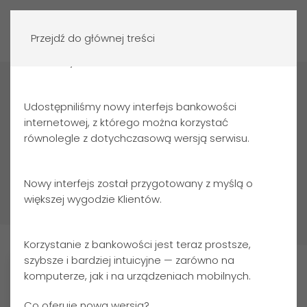
Zaloguj się
Przejdź do głównej treści
Szanowny Kliencie,
Strona główna
Aktualności
Udostępniliśmy nowy interfejs bankowości
Aktualności
internetowej, z którego można korzystać
równolegle z dotychczasową wersją serwisu.
Pokaż rok
Nowy interfejs został przygotowany z myślą o
Wszystkie
2024
2023
2022
2021
2020
większej wygodzie Klientów.
Korzystanie z bankowości jest teraz prostsze,
szybsze i bardziej intuicyjne — zarówno na
komputerze, jak i na urządzeniach mobilnych.
Co oferuje nowa wersja?