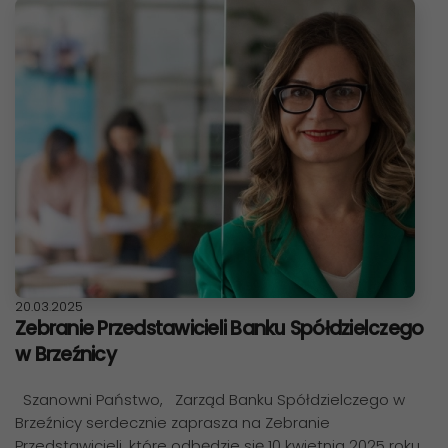
Data publikacji:
20.03.2025
Zebranie Przedstawicieli Banku Spółdzielczego
w Brzeźnicy
Szanowni Państwo, Zarząd Banku Spółdzielczego w
Brzeźnicy serdecznie zaprasza na Zebranie
Przedstawicieli, które odbędzie się 10 kwietnia 2025 roku