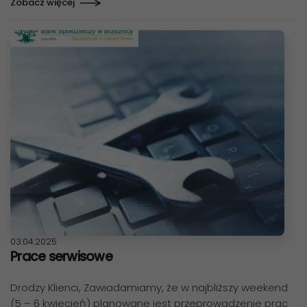
Zobacz więcej
Data publikacji:
03.04.2025
Prace serwisowe
Drodzy Klienci, Zawiadamiamy, że w najbliższy weekend
(5 – 6 kwiecień) planowane jest przeprowadzenie prac